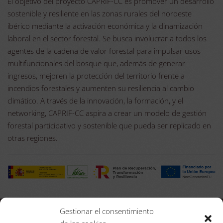
El objetivo del proyecto CAPRIF-CC es promover un desarrollo
sostenible y resiliente en las zonas rurales del noroeste
ibérico mediante la activación económica y la dinamización
laboral en el sector forestal. Se busca involucrar a todos los
agentes de la cadena de valor forestal para impulsar usos
multifuncionales del bosque que, además de generar
ingresos, mejoren la protección del territorio frente a
incendios forestales y aumenten su resiliencia al cambio
climático. A través de la innovación, la formación, y el
networking, CAPRIF-CC aspira a crear un modelo de gestión
forestal participativo y sostenible que pueda ser replicado en
otras regiones.
Gestionar el consentimiento