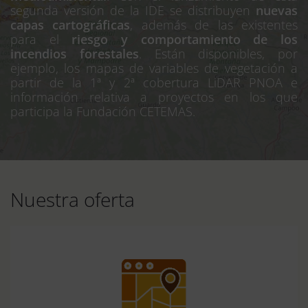
segunda versión de la IDE se distribuyen
nuevas
capas cartográficas
, además de las existentes
para el
riesgo y comportamiento de los
incendios forestales
. Están disponibles, por
ejemplo, los mapas de variables de vegetación a
partir de la 1ª y 2ª cobertura LiDAR PNOA e
información relativa a proyectos en los que
participa la Fundación CETEMAS.
Nuestra oferta