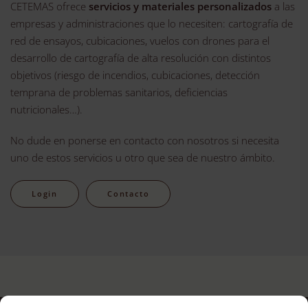
CETEMAS ofrece
servicios y materiales personalizados
a las
empresas y administraciones que lo necesiten: cartografía de
red de ensayos, cubicaciones, vuelos con drones para el
desarrollo de cartografía de alta resolución con distintos
objetivos (riesgo de incendios, cubicaciones, detección
temprana de problemas sanitarios, deficiencias
nutricionales…).
No dude en ponerse en contacto con nosotros si necesita
uno de estos servicios u otro que sea de nuestro ámbito.
Login
Contacto